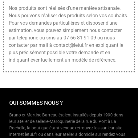
Nos produits sont réalisés d’une manière artisanale.
Nous pouvons réaliser des produits selon vos souhaits.
Pour vos demandes particulières et disposer d’une
estimation, vous pouvez simplement nous contacter
par téléphone ou sms au 07 66 81 91 09 ou nous
contacter par mail à contact@letui.fr en expliquant le
plus précisément possible votre demande et en
indiquant éventuellement un modèle de référence.
QUI SOMMES NOUS ?
Bruno et Martine Barreau étaient installés depuis 1990 dans
leur atelier de sellerie-Maroquinerie de la rue du Port à La
Rochelle, la boutique étant vendue retrouvez les sur leur site
internet letui.fr ou dans leur atelier à domicile sur rendez vous.