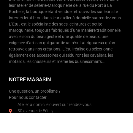
leur atelier de sellerie-Maroquinerie de la rue du Port à La
Rochelle, la boutique étant vendue retrouvez les sur leur site
internet letui.fr ou dans leur atelier à domicile sur rendez vous.
L’Etui, est le spécialiste des sacs, ceintures et petite
maroquinerie, toujours fabriqués d’une manière traditionnelle,
avec le soin du beau geste et une qualité de peaux, une
exigence d’artisan qui garantie un résultat rigoureux qu’on
retrouve dans nos créations. L’étui réalise ou sélectionne
également des accessoires qui séduiront les cavaliers, les
motards, les chasseurs et même les businessman’s…
NOTRE MAGASIN
Une question, un problème ?
Pour nous contacter :
Atelier à domicile ouvert sur rendez-vous.
50 avenue de Fétilly
17000 La Rochelle
07 66 81 91 09
contact@letui.fr