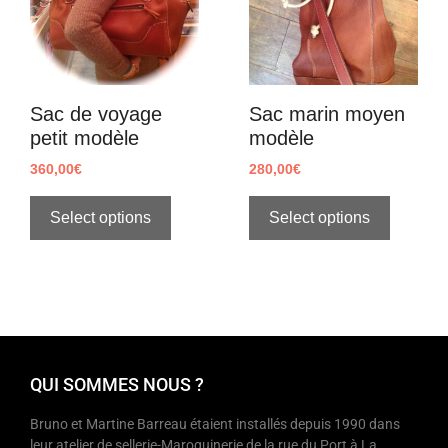
Sac de voyage
Sac marin moyen
petit modèle
modèle
360,00
€
280,00
€
Select options
Select options
QUI SOMMES NOUS ?
Bruno et Martine Barreau étaient installés depuis 1990 dans
leur atelier de sellerie-Maroquinerie de la rue du Port à La