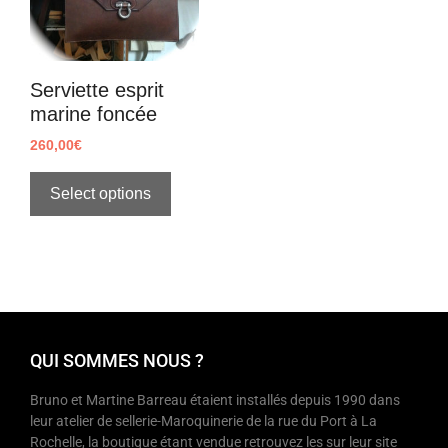
Serviette esprit
marine foncée
260,00
€
Select options
QUI SOMMES NOUS ?
Bruno et Martine Barreau étaient installés depuis 1990 dans
leur atelier de sellerie-Maroquinerie de la rue du Port à La
Rochelle, la boutique étant vendue retrouvez les sur leur site