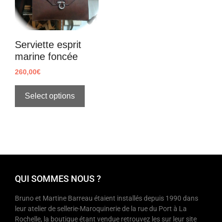
Serviette esprit
marine foncée
260,00
€
Select options
QUI SOMMES NOUS ?
Bruno et Martine Barreau étaient installés depuis 1990 dans
leur atelier de sellerie-Maroquinerie de la rue du Port à La
Rochelle, la boutique étant vendue retrouvez les sur leur site