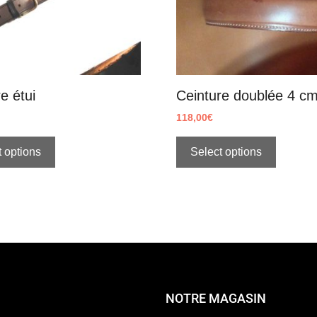
e étui
Ceinture doublée 4 c
118,00
€
 options
Select options
NOTRE MAGASIN