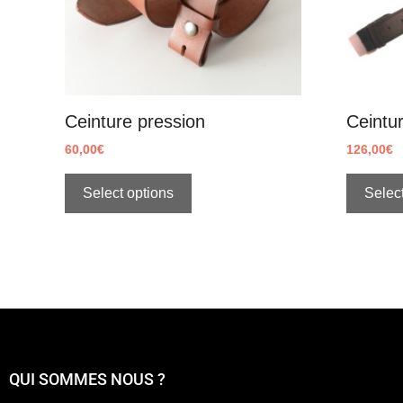
Ceinture pression
Ceintur
60,00
€
126,00
€
Select options
Select
QUI SOMMES NOUS ?