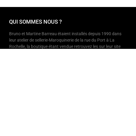
QUI SOMMES NOUS ?
Bruno et Martine Barreau étaient installés depuis 1990 dans
leur atelier de sellerie-Maroquinerie de la rue du Port à La
Rochelle, la boutique étant vendue retrouvez les sur leur site
internet letui.fr ou dans leur atelier à domicile sur rendez vous.
L’Etui, est le spécialiste des sacs, ceintures et petite
maroquinerie, toujours fabriqués d’une manière traditionnelle,
avec le soin du beau geste et une qualité de peaux, une
exigence d’artisan qui garantie un résultat rigoureux qu’on
retrouve dans nos créations. L’étui réalise ou sélectionne
également des accessoires qui séduiront les cavaliers, les
motards, les chasseurs et même les businessman’s…
NOTRE MAGASIN
Une question, un problème ?
Pour nous contacter :