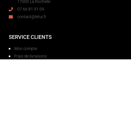
17000 La Rochelle
07 66 81 91 09
contact@letui.fr
SERVICE CLIENTS
Mon compte
Frais de livraisons
Retours et échanges
mail : contact@letui.fr
Découvrez l'atelier
Mentions légales
Crédits photos et charte graphique par Studio-Ouest